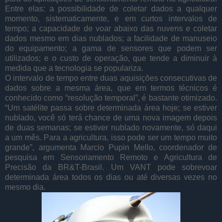
Entre elas: a possibilidade de coletar dados a qualquer
momento, sistematicamente, e em curtos intervalos de
tempo; a capacidade de voar abaixo das nuvens e coletar
dados mesmo em dias nublados; a facilidade de manuseio
do equipamento; a gama de sensores que podem ser
utilizados; e o custo de operação, que tende a diminuir à
medida que a tecnologia se populariza.
O intervalo de tempo entre duas aquisições consecutivas de
dados sobre a mesma área, que em termos técnicos é
conhecido como “resolução temporal”, é bastante otimizado.
“Um satélite passa sobre determinada área hoje; se estiver
nublado, você só terá chance de uma nova imagem depois
de duas semanas; se estiver nublado novamente, só daqui
a um mês. Para a agricultura, isso pode ser um tempo muito
grande”, argumenta Marcio Pupin Mello, coordenador de
pesquisa em Sensoriamento Remoto e Agricultura de
Precisão da BR&T-Brasil. Um VANT pode sobrevoar
determinada área todos os dias ou até diversas vezes no
mesmo dia.