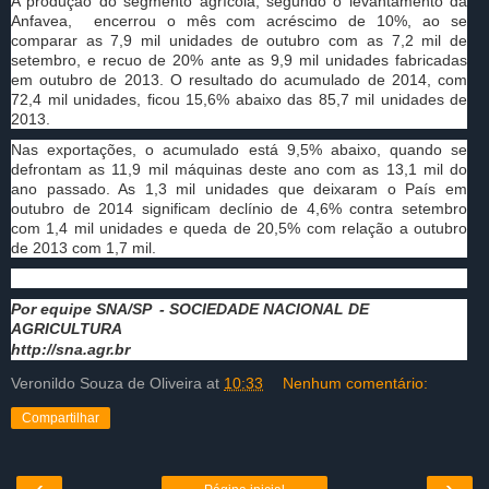
A produção do segmento agrícola, segundo o levantamento da
Anfavea, encerrou o mês com acréscimo de 10%, ao se
comparar as 7,9 mil unidades de outubro com as 7,2 mil de
setembro, e recuo de 20% ante as 9,9 mil unidades fabricadas
em outubro de 2013. O resultado do acumulado de 2014, com
72,4 mil unidades, ficou 15,6% abaixo das 85,7 mil unidades de
2013.
Nas exportações, o acumulado está 9,5% abaixo, quando se
defrontam as 11,9 mil máquinas deste ano com as 13,1 mil do
ano passado. As 1,3 mil unidades que deixaram o País em
outubro de 2014 significam declínio de 4,6% contra setembro
com 1,4 mil unidades e queda de 20,5% com relação a outubro
de 2013 com 1,7 mil.
Por equipe SNA/SP - SOCIEDADE NACIONAL DE
AGRICULTURA
http://sna.agr.br
Veronildo Souza de Oliveira
at
10:33
Nenhum comentário:
Compartilhar
‹
›