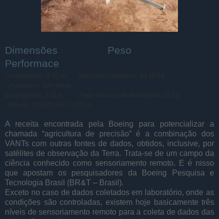
Dimensões Peso
Performace
Comprimento: 1,55 m
Vazio peso estrutura: 14-18 kg
Autonomia: 24+ horas
Envergadura: 3,11 m
Peso máximo de decolagem: 22 kg
Altitude: 19.500 pés / 5.950 m
A receita encontrada pela Boeing para potencializar a
chamada “agricultura de precisão” é a combinação dos
VANTs com outras fontes de dados, obtidos, inclusive, por
satélites de observação da Terra. Trata-se de um campo da
ciência conhecido como sensoriamento remoto. E é nisso
que apostam os pesquisadores da Boeing Pesquisa e
Tecnologia Brasil (BR&T – Brasil).
Exceto no caso de dados coletados em laboratório, onde as
condições são controladas, existem hoje basicamente três
níveis de sensoriamento remoto para a coleta de dados das