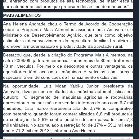
la, entrando com produtos de alta tecnologia, de maior escala
para atender as culturas que precisam desse tipo de máquinas”.
MAIS ALIMENTOS
Ana Helena Andrade citou o Termo de Acordo de Cooperação
sobre o Programa Mais Alimentos assinado pela Anfavea e o
Ministério de Desenvolvimento Agrário, que tem como objetivo
estimular o desenvolvimento da agricultura familiar brasileira e
promover a modernização e produtividade da atividade rural.
Destacou que, desde a criação do Programa Mais Alimentos, na
safra 2008/09, já foram comercializados mais de 80 mil tratores e
48 mil veículos. Por meio de descontos e outras vantagens, os
agricultores têm acesso a máquinas e veículos com preços
especiais, além de condições de financiamento exclusivas.
Na oportunidade, Luiz Moan Yabiku Junior, presidente da
Anfavea, divulgou os resultados da indústria automobilística em
outubro. “O segmento de máquinas agrícolas e rodoviárias
apresentou o melhor mês em vendas internas do ano com 6,7 mil
unidades. Este marco representa alta de 0,7% no comparativo
com setembro quando foram comercializados 6,6 mil produtos e
de contração de 8,6% contra outubro do ano passado com 7,3
mil unidades. No acumulado a retração foi de 17% – 59,1 mil este
ano e 71,2 mil em 2013”, informou Ana Helena.