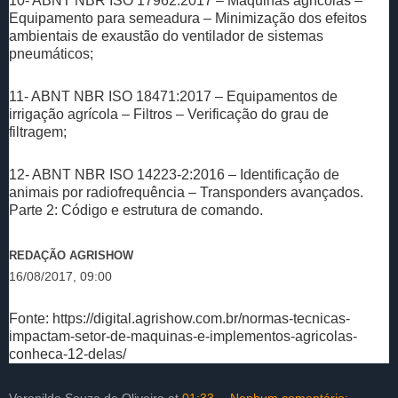
10- ABNT NBR ISO 17962:2017 – Máquinas agrícolas –
Equipamento para semeadura – Minimização dos efeitos
ambientais de exaustão do ventilador de sistemas
pneumáticos;
11- ABNT NBR ISO 18471:2017 – Equipamentos de
irrigação agrícola – Filtros – Verificação do grau de
filtragem;
12- ABNT NBR ISO 14223-2:2016 – Identificação de
animais por radiofrequência – Transponders avançados.
Parte 2: Código e estrutura de comando.
REDAÇÃO AGRISHOW
16/08/2017, 09:00
Fonte: https://digital.agrishow.com.br/normas-tecnicas-
impactam-setor-de-maquinas-e-implementos-agricolas-
conheca-12-delas/
Veronildo Souza de Oliveira
at
01:33
Nenhum comentário: