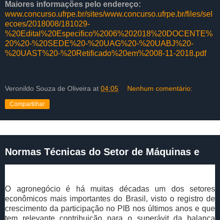
Maiores informações pelo endereço:
www.concurso.ufrpe.br/sites/www.concurso.ufrpe.br/files/sel
ecoes/2018008/181029-
%20Edital%20Especifico%2006%202018%20DOCENTE%
20%20-%20SEDE%20-%20UAG%20-%20UABJ%20-
%20UAST%20-%20Retificado%20em%2008-11-2018.pdf
Veronildo Souza de Oliveira
at
04:05
Nenhum comentário:
Compartilhar
segunda-feira, 17 de setembro de 2018
Normas Técnicas do Setor de Máquinas e
Implementos Agrícolas
O agronegócio é há muitas décadas um dos setores
econômicos mais importantes do Brasil, visto o registro de
crescimento da participação no PIB nos últimos anos e que
tem relevante contribuição para o superávit da balança