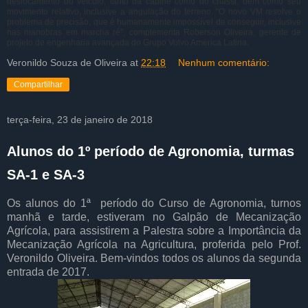
deslocamento do veículo, tanto da cabine como do chassi, bem como seu
movimento relativo, inclusive a angulação do terreno. “O novo VM resolve o
problema de precisão, que é humanamente impossível de conseguir, inclusive
nas manobras em marcha ré”, complementa Roberson Oliveira, gerente de
projeto de engenharia avançada do Grupo Volvo América Latina.
Veronildo Souza de Oliveira
at
22:18
Nenhum comentário:
Compartilhar
terça-feira, 23 de janeiro de 2018
Alunos do 1º período de Agronomia, turmas
SA-1 e SA-3
Os alunos do 1ª período do Curso de Agronomia, turnos
manhã e tarde, estiveram no Galpão de Mecanização
Agrícola, para assistirem a Palestra sobre a Importância da
Mecanização Agrícola na Agricultura, proferida pelo Prof.
Veronildo Oliveira. Bem-vindos todos os alunos da segunda
entrada de 2017.