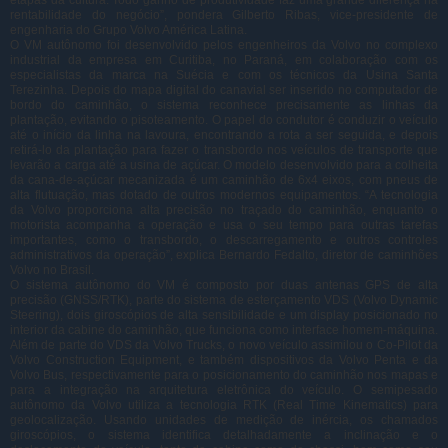
etapas da cultura. Todo ganho de produtividade faz uma grande diferença na
rentabilidade do negócio”, pondera Gilberto Ribas, vice-presidente de
engenharia do Grupo Volvo América Latina.
O VM autônomo foi desenvolvido pelos engenheiros da Volvo no complexo
industrial da empresa em Curitiba, no Paraná, em colaboração com os
especialistas da marca na Suécia e com os técnicos da Usina Santa
Terezinha. Depois do mapa digital do canavial ser inserido no computador de
bordo do caminhão, o sistema reconhece precisamente as linhas da
plantação, evitando o pisoteamento. O papel do condutor é conduzir o veículo
até o início da linha na lavoura, encontrando a rota a ser seguida, e depois
retirá-lo da plantação para fazer o transbordo nos veículos de transporte que
levarão a carga até a usina de açúcar. O modelo desenvolvido para a colheita
da cana-de-açúcar mecanizada é um caminhão de 6x4 eixos, com pneus de
alta flutuação, mas dotado de outros modernos equipamentos. “A tecnologia
da Volvo proporciona alta precisão no traçado do caminhão, enquanto o
motorista acompanha a operação e usa o seu tempo para outras tarefas
importantes, como o transbordo, o descarregamento e outros controles
administrativos da operação”, explica Bernardo Fedalto, diretor de caminhões
Volvo no Brasil.
O sistema autônomo do VM é composto por duas antenas GPS de alta
precisão (GNSS/RTK), parte do sistema de esterçamento VDS (Volvo Dynamic
Steering), dois giroscópios de alta sensibilidade e um display posicionado no
interior da cabine do caminhão, que funciona como interface homem-máquina.
Além de parte do VDS da Volvo Trucks, o novo veículo assimilou o Co-Pilot da
Volvo Construction Equipment, e também dispositivos da Volvo Penta e da
Volvo Bus, respectivamente para o posicionamento do caminhão nos mapas e
para a integração na arquitetura eletrônica do veículo. O semipesado
autônomo da Volvo utiliza a tecnologia RTK (Real Time Kinematics) para
geolocalização. Usando unidades de medição de inércia, os chamados
giroscópios, o sistema identifica detalhadamente a inclinação e o