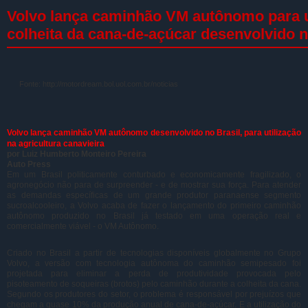
Volvo lança caminhão VM autônomo para u
colheita da cana-de-açúcar desenvolvido n
Fonte:
http://motordream.bol.uol.com.br/noticias
Volvo lança caminhão VM autônomo desenvolvido no Brasil, para utilização
na agricultura canavieira
por Luiz Humberto Monteiro Pereira
Auto Press
Em um Brasil politicamente conturbado e economicamente fragilizado, o
agronegócio não para de surpreender - e de mostrar sua força. Para atender
as demandas específicas de um grande produtor paranaense segmento
sucroalcooleiro, a Volvo acaba de fazer o lançamento do primeiro caminhão
autônomo produzido no Brasil já testado em uma operação real e
comercialmente viável - o VM Autônomo.
Criado no Brasil a partir de tecnologias disponíveis globalmente no Grupo
Volvo, a versão com tecnologia autônoma do caminhão semipesado foi
projetada para eliminar a perda de produtividade provocada pelo
pisoteamento de soqueiras (brotos) pelo caminhão durante a colheita da cana.
Segundo os produtores do setor, o problema é responsável por prejuízos que
chegam a quase 10% da produção anual de cana-de-açúcar. E a utilização do