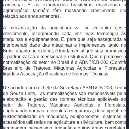
comercial. E as exportações brasileiras envolvendo o
agronegócio também têm mostrando crescimento em
relação aos anos anteriores.
A mecanização da agricultura vai ao encontro deste
crescimento, incorporando cada vez mais tecnologia às
máquinas e equipamentos. E, para que seja assegurada a
interoperabilidade das máquinas e implementos, tanto no
Brasil quanto no exterior, é fundamental que seja promovida
a padronização dimensional e estrutural. Quem promove a
normatização do setor no Brasil é o ABNT/CB-203 (Comitê
Brasileiro de Tratores, Máquinas Agrícolas e Florestais)
ligado à Associação Brasileira de Normas Técnicas
De acordo com o chefe da Secretaria ABNT/CB-203, Leoni
de Souza Leite, as normatizações são responsáveis pela
elaboração e gestão das normas técnicas aplicáveis ao
setor de Tratores, Máquinas Agrícolas e Florestais,
englobando normas referentes à segurança, desempenho e
sustentabilidade de máquinas, equipamentos, sistemas e
acessórios utilizados na agricultura e silvicultura, bem como
jardinagem, paisagismo, irrigação e outras áreas correlatas,