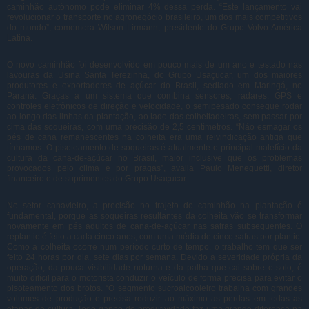
caminhão autônomo pode eliminar 4% dessa perda. “Este lançamento vai
revolucionar o transporte no agronegócio brasileiro, um dos mais competitivos
do mundo”, comemora Wilson Lirmann, presidente do Grupo Volvo América
Latina.
O novo caminhão foi desenvolvido em pouco mais de um ano e testado nas
lavouras da Usina Santa Terezinha, do Grupo Usaçucar, um dos maiores
produtores e exportadores de açúcar do Brasil, sediado em Maringá, no
Paraná. Graças a um sistema que combina sensores, radares, GPS e
controles eletrônicos de direção e velocidade, o semipesado consegue rodar
ao longo das linhas da plantação, ao lado das colheitadeiras, sem passar por
cima das soqueiras, com uma precisão de 2,5 centímetros. “Não esmagar os
pés de cana remanescentes na colheita era uma reivindicação antiga que
tínhamos. O pisoteamento de soqueiras é atualmente o principal malefício da
cultura da cana-de-açúcar no Brasil, maior inclusive que os problemas
provocados pelo clima e por pragas”, avalia Paulo Meneguetti, diretor
financeiro e de suprimentos do Grupo Usaçucar.
No setor canavieiro, a precisão no trajeto do caminhão na plantação é
fundamental, porque as soqueiras resultantes da colheita vão se transformar
novamente em pés adultos de cana-de-açúcar nas safras subsequentes. O
replantio é feito a cada cinco anos, com uma média de cinco safras por plantio.
Como a colheita ocorre num período curto de tempo, o trabalho tem que ser
feito 24 horas por dia, sete dias por semana. Devido a severidade própria da
operação, da pouca visibilidade noturna e da palha que cai sobre o solo, é
muito difícil para o motorista conduzir o veículo de forma precisa para evitar o
pisoteamento dos brotos. “O segmento sucroalcooleiro trabalha com grandes
volumes de produção e precisa reduzir ao máximo as perdas em todas as