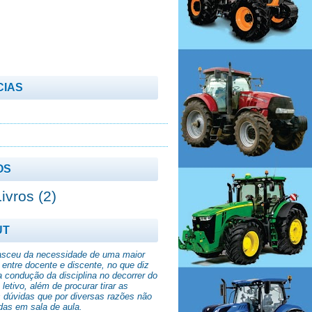
CIAS
OS
Livros
(2)
UT
asceu da necessidade de uma maior
 entre docente e discente, no que diz
a condução da disciplina no decorrer do
letivo, além de procurar tirar as
s dúvidas que por diversas razões não
das em sala de aula.