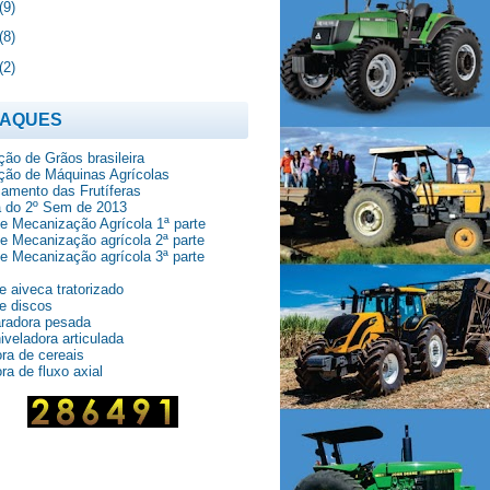
(9)
(8)
(2)
TAQUES
ão de Grãos brasileira
ção de Máquinas Agrícolas
amento das Frutíferas
 do 2º Sem de 2013
de Mecanização Agrícola 1ª parte
de Mecanização agrícola 2ª parte
de Mecanização agrícola 3ª parte
e aiveca tratorizado
e discos
aradora pesada
iveladora articulada
ra de cereais
ra de fluxo axial