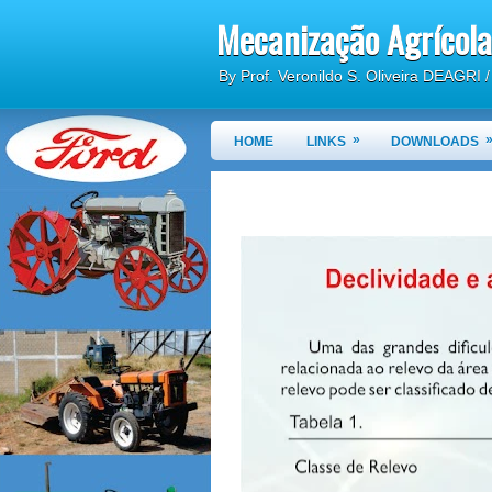
Mecanização Agrícola
By Prof. Veronildo S. Oliveira DEAGRI
»
HOME
LINKS
DOWNLOADS