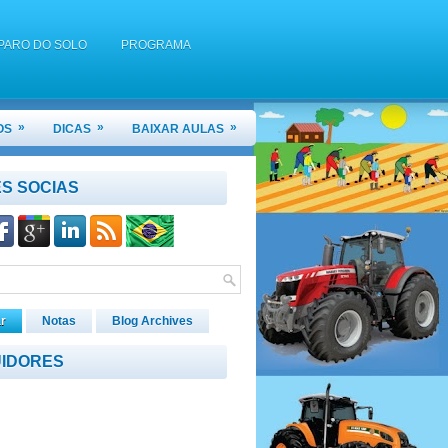
PARO DO SOLO
PROGRAMA
DO E UMA GRADE ARADORA?
»
»
»
OS
DICAS
BAIXAR AULAS
TORES AGRÍCOLAS 2022.2
S SOCIAS
r
Notas
Blog Archives
IDORES