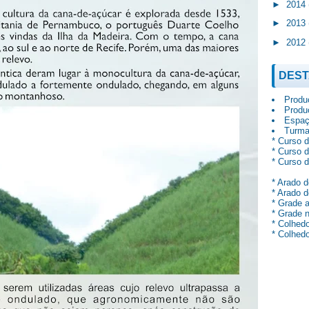
►
2014
►
2013
►
2012
DES
Produç
Produ
Espaç
Turma
* Curso 
* Curso 
* Curso 
* Arado d
* Arado d
* Grade 
* Grade n
* Colhedo
* Colhedo