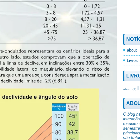
NOTÍ
about
Livros
LIVR
about
(1)
ABO
O blog n
interação
respeito 
semestre 
principai
são trata