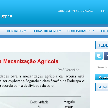
TURMA DE MECANIZAÇÃO
PRE
 / UFRPE
QUAL A DIFERENÇA ENTRE UM ARA
MOTOR TURBINADO
»
»
»
»
CONTATOS
FEIRAS DO AGRO
CURIOSODADES
FOT
NOTAS DA 2ª VA DE MAQUINAS E MO
REDE
Popula
SEGU