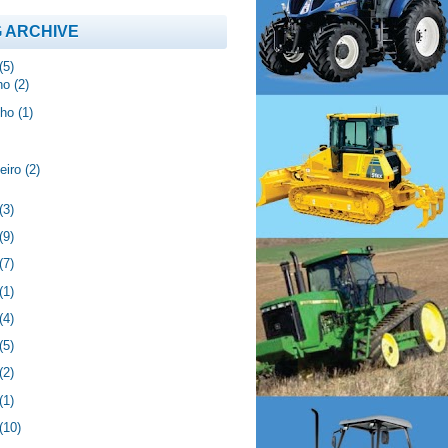
 ARCHIVE
(5)
lho
(2)
nho
(1)
neiro
(2)
(3)
(9)
(7)
(1)
(4)
(5)
(2)
(1)
(10)