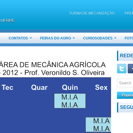
TURMA DE MECANIZAÇÃO
PRE
 / UFRPE
QUAL A DIFERENÇA ENTRE UM ARA
MOTOR TURBINADO
»
»
»
»
CONTATOS
FEIRAS DO AGRO
CURIOSODADES
FOT
NOTAS DA 2ª VA DE MAQUINAS E MO
REDE
Popula
SEGU