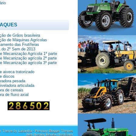
ário
TAQUES
ão de Grãos brasileira
ção de Máquinas Agrícolas
amento das Frutíferas
 do 2º Sem de 2013
de Mecanização Agrícola 1ª parte
de Mecanização agrícola 2ª parte
de Mecanização agrícola 3ª parte
e aiveca tratorizado
e discos
aradora pesada
iveladora articulada
ra de cereais
ra de fluxo axial
er Theme by
Lasantha
-
Premium Blogger Themes
Web Hosting Review HostGator