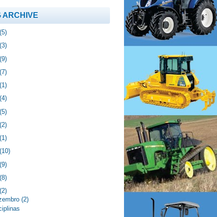
 ARCHIVE
(5)
(3)
(9)
(7)
(1)
(4)
(5)
(2)
(1)
(10)
(9)
(8)
(2)
zembro
(2)
ciplinas