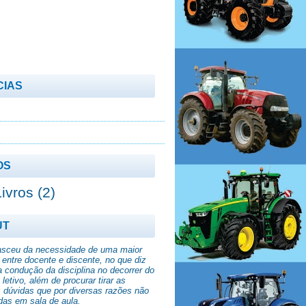
CIAS
OS
Livros
(2)
UT
asceu da necessidade de uma maior
 entre docente e discente, no que diz
a condução da disciplina no decorrer do
letivo, além de procurar tirar as
s dúvidas que por diversas razões não
das em sala de aula.