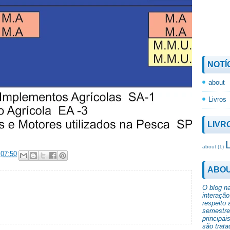
NOTÍ
about
Livros
LIVR
about
(1)
t
07:50
ABO
O blog n
interação
respeito 
semestre 
principai
são trata