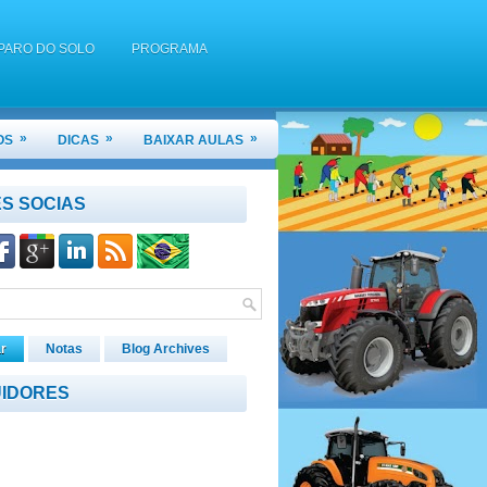
PARO DO SOLO
PROGRAMA
DO E UMA GRADE ARADORA?
»
»
»
OS
DICAS
BAIXAR AULAS
TORES AGRÍCOLAS 2022.2
S SOCIAS
r
Notas
Blog Archives
IDORES