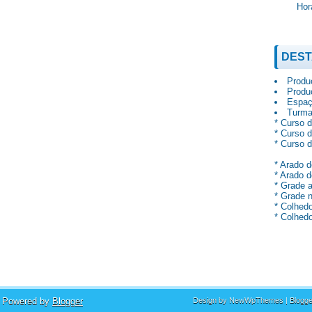
Hor
DES
Produç
Produ
Espaç
Turma
* Curso 
* Curso 
* Curso 
* Arado d
* Arado d
* Grade 
* Grade n
* Colhedo
* Colhedo
 Powered by
Blogger
Design by
NewWpThemes
| Blogg