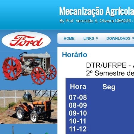
Mecanização Agrícola
By Prof. Veronildo S. Oliveira DEAGRI
»
HOME
LINKS
DOWNLOADS
Horário